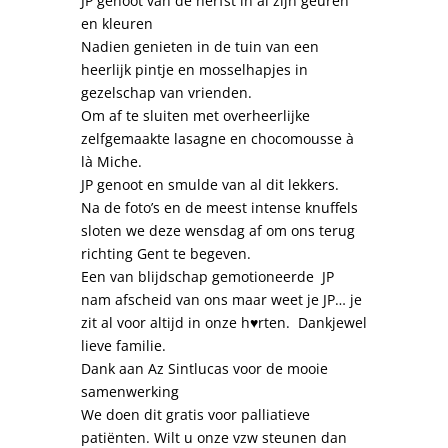
JP genoot van de herfst in al zijn geuren
en kleuren
Nadien genieten in de tuin van een
heerlijk pintje en mosselhapjes in
gezelschap van vrienden.
Om af te sluiten met overheerlijke
zelfgemaakte lasagne en chocomousse à
là Miche.
JP genoot en smulde van al dit lekkers.
Na de foto’s en de meest intense knuffels
sloten we deze wensdag af om ons terug
richting Gent te begeven.
Een van blijdschap gemotioneerde JP
nam afscheid van ons maar weet je JP… je
zit al voor altijd in onze h♥️rten. Dankjewel
lieve familie.
Dank aan Az Sintlucas voor de mooie
samenwerking
We doen dit gratis voor palliatieve
patiënten. Wilt u onze vzw steunen dan