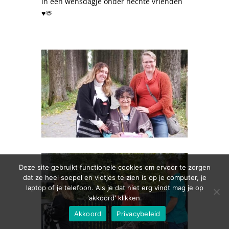
in een wensdagje onder hechte vrienden
♥️🫶
Deze site gebruikt functionele cookies om ervoor te zorgen
dat ze heel soepel en vlotjes te zien is op je computer, je
laptop of je telefoon. Als je dat niet erg vindt mag je op
'akkoord' klikken.
Akkoord
Privacybeleid