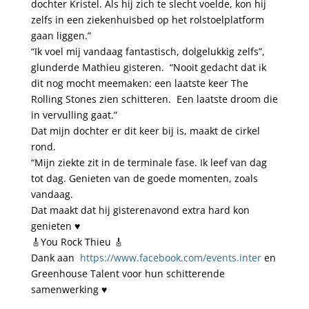
dochter Kristel. Als hij zich te slecht voelde, kon hij
zelfs in een ziekenhuisbed op het rolstoelplatform
gaan liggen.”
“Ik voel mij vandaag fantastisch, dolgelukkig zelfs”,
glunderde Mathieu gisteren. “Nooit gedacht dat ik
dit nog mocht meemaken: een laatste keer The
Rolling Stones zien schitteren. Een laatste droom die
in vervulling gaat.”
Dat mijn dochter er dit keer bij is, maakt de cirkel
rond.
“Mijn ziekte zit in de terminale fase. Ik leef van dag
tot dag. Genieten van de goede momenten, zoals
vandaag.
Dat maakt dat hij gisterenavond extra hard kon
genieten ♥️
🎸You Rock Thieu 🎸
Dank aan
https://www.facebook.com/events.inter
en
Greenhouse Talent voor hun schitterende
samenwerking ♥️